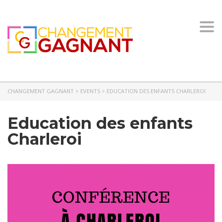
Togg
navi
CHANGEMENT GAGNANT
>
EVENTS
>
EDUCATION DES ENFANTS CHARLEROI
Education des enfants
Charleroi