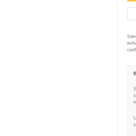
Dans
inch
conf
S
s
r
U
s