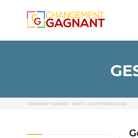
GE
CHANGEMENT GAGNANT
>
EVENTS
>
GESTION D’UNE CLASSE
G