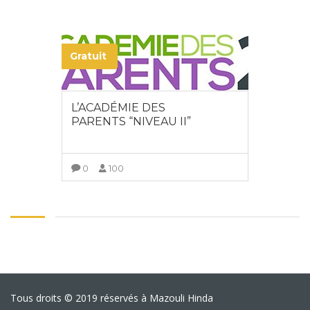
VIEW MORE
Gratuit
L’ACADÉMIE DES
PARENTS “NIVEAU II”
0
100
VIEW MORE
Tous droits © 2019 réservés à Mazouli Hinda