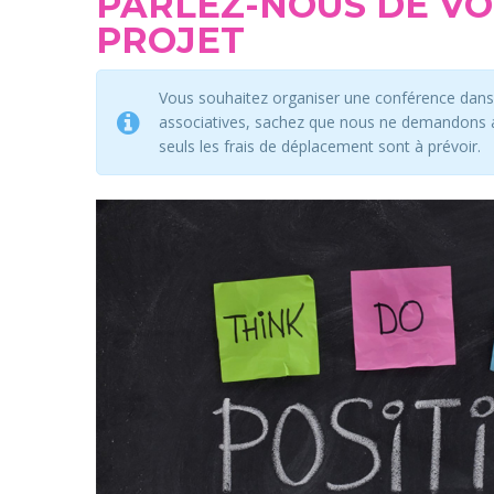
PARLEZ-NOUS DE V
PROJET
Vous souhaitez organiser une conférence dans 
associatives, sachez que nous ne demandons 
seuls les frais de déplacement sont à prévoir.