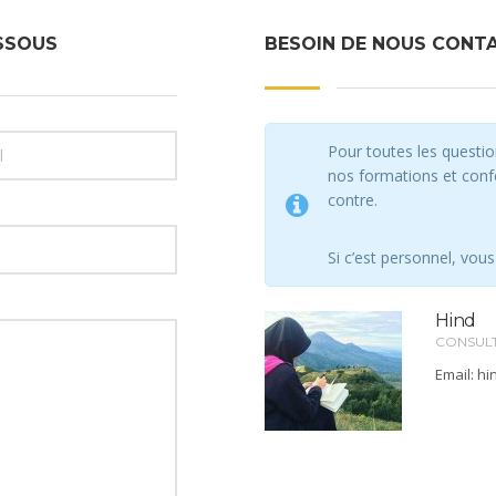
ESSOUS
BESOIN DE NOUS CONT
Pour toutes les questi
nos formations et confér
contre.
Si c’est personnel, vou
Hind
CONSUL
Email:
hi